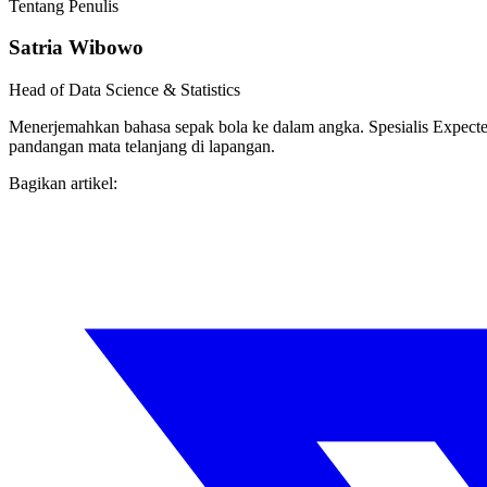
Tentang Penulis
Satria Wibowo
Head of Data Science & Statistics
Menerjemahkan bahasa sepak bola ke dalam angka. Spesialis Expected
pandangan mata telanjang di lapangan.
Bagikan artikel: