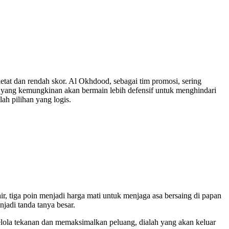
tat dan rendah skor. Al Okhdood, sebagai tim promosi, sering
 yang kemungkinan akan bermain lebih defensif untuk menghindari
ah pilihan yang logis.
r, tiga poin menjadi harga mati untuk menjaga asa bersaing di papan
jadi tanda tanya besar.
elola tekanan dan memaksimalkan peluang, dialah yang akan keluar