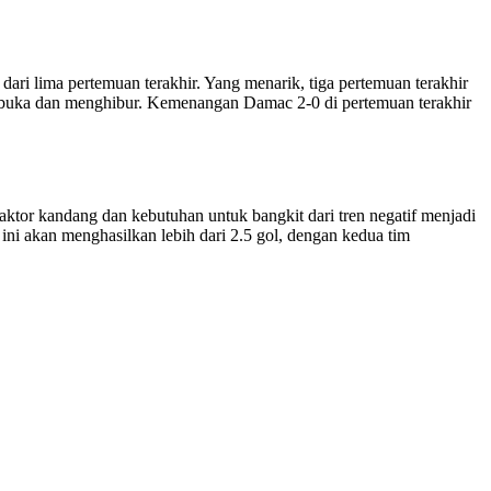
 lima pertemuan terakhir. Yang menarik, tiga pertemuan terakhir
erbuka dan menghibur. Kemenangan Damac 2-0 di pertemuan terakhir
aktor kandang dan kebutuhan untuk bangkit dari tren negatif menjadi
ni akan menghasilkan lebih dari 2.5 gol, dengan kedua tim