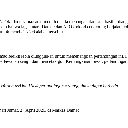
 Okhdood sama-sama meraih dua kemenangan dan satu hasil imbang dari
asikan bahwa laga antara Damac dan Al Okhdood cenderung berjalan t
untuk membalas kekalahan tersebut.
amac sedikit lebih diunggulkan untuk memenangkan pertandingan ini. F
rlawanan sengit dan mencetak gol. Kemungkinan besar, pertandingan i
 performa terkini. Hasil pertandingan sesungguhnya dapat berbeda.
ari Jumat, 24 April 2026, di Markas Damac.