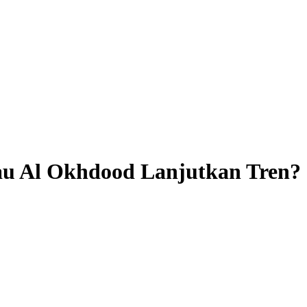
u Al Okhdood Lanjutkan Tren?