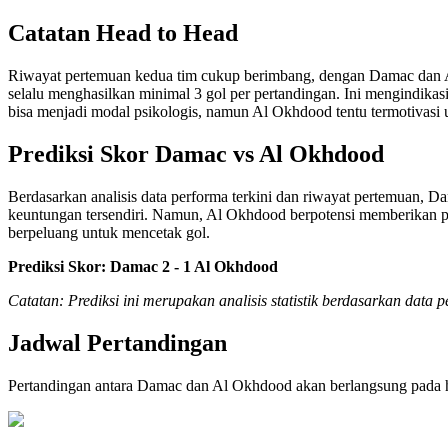
Catatan Head to Head
Riwayat pertemuan kedua tim cukup berimbang, dengan Damac dan Al
selalu menghasilkan minimal 3 gol per pertandingan. Ini mengindik
bisa menjadi modal psikologis, namun Al Okhdood tentu termotivasi 
Prediksi Skor Damac vs Al Okhdood
Berdasarkan analisis data performa terkini dan riwayat pertemuan, D
keuntungan tersendiri. Namun, Al Okhdood berpotensi memberikan pe
berpeluang untuk mencetak gol.
Prediksi Skor: Damac 2 - 1 Al Okhdood
Catatan: Prediksi ini merupakan analisis statistik berdasarkan data
Jadwal Pertandingan
Pertandingan antara Damac dan Al Okhdood akan berlangsung pada h