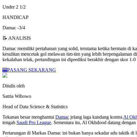
Under 2 1/2
HANDICAP
Damac -3/4
📝 ANALISIS
Damac memiliki pertahanan yang solid, terutama ketika bermain di k
kesulitan mencetak gol melawan tim-tim yang lebih berpengalaman d
kekalahan telak, pertandingan ini diprediksi berakhir dengan skor 1-
🎰
PASANG SEKARANG
Ditulis oleh
Satria Wibowo
Head of Data Science & Statistics
Tekanan besar menghantui
Damac
jelang laga kandang kontra
Al Ok
tengah
Saudi Pro League
. Sementara itu, Al Okhdood datang dengan 
Pertarungan di Markas Damac ini bukan hanya sekadar adu taktik di 