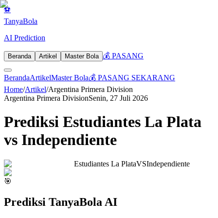
⚽
Tanya
Bola
AI Prediction
💰 PASANG
Beranda
Artikel
Master Bola
Beranda
Artikel
Master Bola
💰 PASANG SEKARANG
Home
/
Artikel
/
Argentina Primera Division
Argentina Primera Division
Senin, 27 Juli 2026
Prediksi Estudiantes La Plata
vs Independiente
Estudiantes La Plata
VS
Independiente
🎯
Prediksi TanyaBola AI