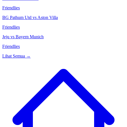
Friendlies
BG Pathum Utd
vs
Aston Villa
Friendlies
Jeju
vs
Bayern Munich
Friendlies
Lihat Semua →