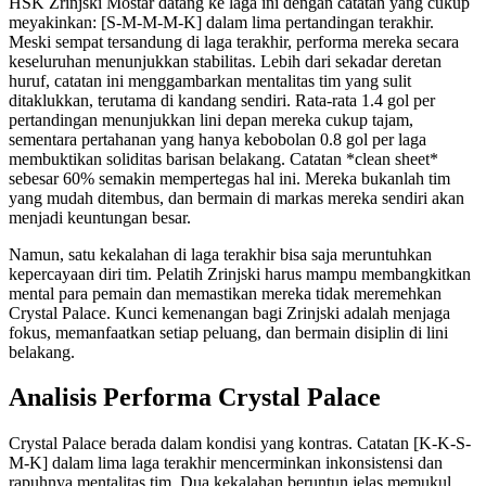
HSK Zrinjski Mostar datang ke laga ini dengan catatan yang cukup
meyakinkan: [S-M-M-M-K] dalam lima pertandingan terakhir.
Meski sempat tersandung di laga terakhir, performa mereka secara
keseluruhan menunjukkan stabilitas. Lebih dari sekadar deretan
huruf, catatan ini menggambarkan mentalitas tim yang sulit
ditaklukkan, terutama di kandang sendiri. Rata-rata 1.4 gol per
pertandingan menunjukkan lini depan mereka cukup tajam,
sementara pertahanan yang hanya kebobolan 0.8 gol per laga
membuktikan soliditas barisan belakang. Catatan *clean sheet*
sebesar 60% semakin mempertegas hal ini. Mereka bukanlah tim
yang mudah ditembus, dan bermain di markas mereka sendiri akan
menjadi keuntungan besar.
Namun, satu kekalahan di laga terakhir bisa saja meruntuhkan
kepercayaan diri tim. Pelatih Zrinjski harus mampu membangkitkan
mental para pemain dan memastikan mereka tidak meremehkan
Crystal Palace. Kunci kemenangan bagi Zrinjski adalah menjaga
fokus, memanfaatkan setiap peluang, dan bermain disiplin di lini
belakang.
Analisis Performa Crystal Palace
Crystal Palace berada dalam kondisi yang kontras. Catatan [K-K-S-
M-K] dalam lima laga terakhir mencerminkan inkonsistensi dan
rapuhnya mentalitas tim. Dua kekalahan beruntun jelas memukul