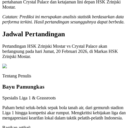
pertahanan Crystal Palace dan ketajaman lini depan HSK Zrinjski
Mostar.
Catatan: Prediksi ini merupakan analisis statistik berdasarkan data
performa terkini. Hasil pertandingan sesungguhnya dapat berbeda.
Jadwal Pertandingan
Pertandingan HSK Zrinjski Mostar vs Crystal Palace akan
berlangsung pada hari Jumat, 20 Februari 2026, di Markas HSK
Zrinjski Mostar.
Tentang Penulis
Bayu Pamungkas
Spesialis Liga 1 & Grassroots
Paham betul seluk-beluk sepak bola tanah air, dari gemuruh stadion
Liga 1 hingga kompetisi akar rumput. Mengkritisi kebijakan liga dan
mengapresiasi kearifan lokal dalam taktik pelatih-pelatih Indonesia.
Bagikan artikel: