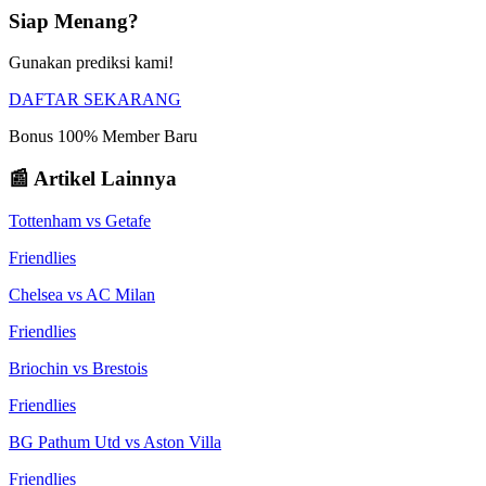
Siap Menang?
Gunakan prediksi kami!
DAFTAR SEKARANG
Bonus 100% Member Baru
📰 Artikel Lainnya
Tottenham
vs
Getafe
Friendlies
Chelsea
vs
AC Milan
Friendlies
Briochin
vs
Brestois
Friendlies
BG Pathum Utd
vs
Aston Villa
Friendlies