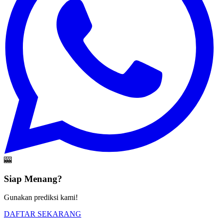
🎰
Siap Menang?
Gunakan prediksi kami!
DAFTAR SEKARANG