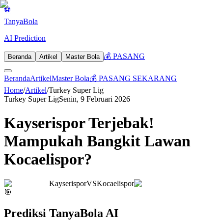
⚽
Tanya
Bola
AI Prediction
💰 PASANG
Beranda
Artikel
Master Bola
Beranda
Artikel
Master Bola
💰 PASANG SEKARANG
Home
/
Artikel
/
Turkey Super Lig
Turkey Super Lig
Senin, 9 Februari 2026
Kayserispor Terjebak!
Mampukah Bangkit Lawan
Kocaelispor?
Kayserispor
VS
Kocaelispor
🎯
Prediksi TanyaBola AI