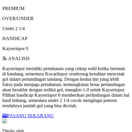
PREMIUM
OVER/UNDER
Under 2 1/4
HANDICAP
Kayserispor 0
📝 ANALISIS
Kayserispor memiliki pertahanan yang cukup solid ketika bermain
di kandang, sementara Kocaelispor cenderung kesulitan mencetak
gol dalam pertandingan tandang. Dengan kedua tim yang lebih
fokus pada menjaga pertahanan, kemungkinan besar pertandingan
akan berakhir dengan sedikit gol, mungkin 1-0 untuk Kayserispor.
Pilihan handicap Kayserispor 0 memberikan perlindungan dalam hal
hasil imbang, sementara under 2 1/4 cocok mengingat potensi
rendahnya jumlah gol yang bisa dicetak.
🎰
PASANG SEKARANG
Ditulis oleh