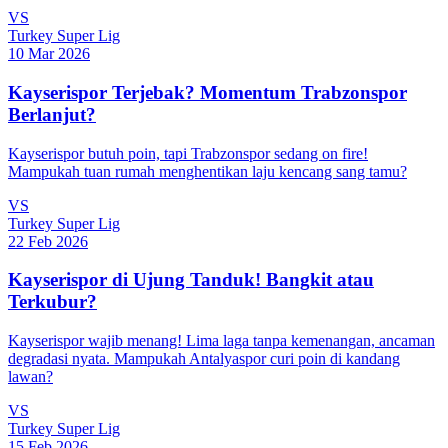
VS
Turkey Super Lig
10 Mar 2026
Kayserispor Terjebak? Momentum Trabzonspor
Berlanjut?
Kayserispor butuh poin, tapi Trabzonspor sedang on fire!
Mampukah tuan rumah menghentikan laju kencang sang tamu?
VS
Turkey Super Lig
22 Feb 2026
Kayserispor di Ujung Tanduk! Bangkit atau
Terkubur?
Kayserispor wajib menang! Lima laga tanpa kemenangan, ancaman
degradasi nyata. Mampukah Antalyaspor curi poin di kandang
lawan?
VS
Turkey Super Lig
15 Feb 2026