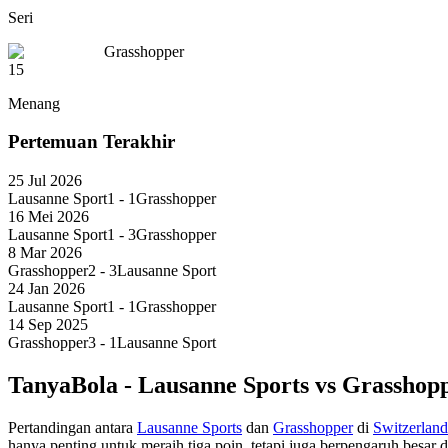
Seri
Grasshopper
15
Menang
Pertemuan Terakhir
25 Jul 2026
Lausanne Sport
1
-
1
Grasshopper
16 Mei 2026
Lausanne Sport
1
-
3
Grasshopper
8 Mar 2026
Grasshopper
2
-
3
Lausanne Sport
24 Jan 2026
Lausanne Sport
1
-
1
Grasshopper
14 Sep 2025
Grasshopper
3
-
1
Lausanne Sport
TanyaBola - Lausanne Sports vs Grasshopp
Pertandingan antara
Lausanne Sports
dan
Grasshopper
di
Switzerlan
hanya penting untuk meraih tiga poin, tetapi juga berpengaruh besa