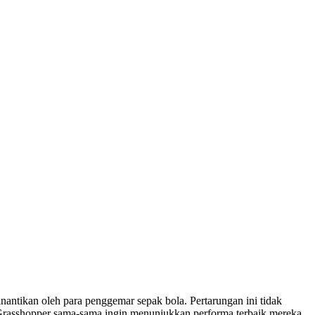
inantikan oleh para penggemar sepak bola. Pertarungan ini tidak
n Grasshopper sama-sama ingin menunjukkan performa terbaik mereka