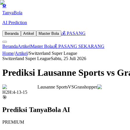
⚽
Tanya
Bola
AI Prediction
💰 PASANG
Beranda
Artikel
Master Bola
Beranda
Artikel
Master Bola
💰 PASANG SEKARANG
Home
/
Artikel
/
Switzerland Super League
Switzerland Super League
Sabtu, 25 Juli 2026
Prediksi Lausanne Sports vs Gr
Lausanne Sports
VS
Grasshopper
H2H:
4
-
13
-
15
🎯
Prediksi TanyaBola AI
PREMIUM