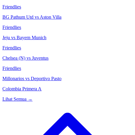
Friendlies
BG Pathum Utd
vs
Aston Villa
Friendlies
Jeju
vs
Bayern Munich
Friendlies
Chelsea (N)
vs
Juventus
Friendlies
Millonarios
vs
Deportivo Pasto
Colombia Primera A
Lihat Semua →