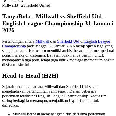
18 Feb 2023
Millwall
3
-
2
Sheffield United
TanyaBola - Millwall vs Sheffield Utd -
English League Championship 31 Januari
2026
Pertandingan antara
Millwall
dan
Sheffield Utd
di
English League
Championship
pada tanggal 31 Januari 2026 menjanjikan laga yang
sangat menarik. Kedua tim memiliki ambisi besar untuk memperkuat
posisi mereka di klasemen. Laga ini tidak hanya penting untuk
mendapatkan tiga poin, tetapi juga untuk menjaga momentum positif
di sisa musim ini.
Head-to-Head (H2H)
Sejarah pertemuan antara Millwall dan Sheffield Utd selalu
menghadirkan pertandingan yang sengit. Dalam beberapa
pertemuan terakhir di English League Championship, kedua tim
sering berbagi kemenangan, menjadikan laga ini sulit untuk
diprediksi.
Millwall berhasil memenangkan dua dari lima pertemuan