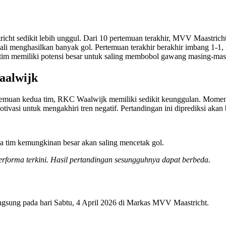
t sedikit lebih unggul. Dari 10 pertemuan terakhir, MVV Maastricht
kali menghasilkan banyak gol. Pertemuan terakhir berakhir imbang 1
tim memiliki potensi besar untuk saling membobol gawang masing-mas
aalwijk
 pertemuan kedua tim, RKC Waalwijk memiliki sedikit keunggulan. Momen
asi untuk mengakhiri tren negatif. Pertandingan ini diprediksi akan 
dua tim kemungkinan besar akan saling mencetak gol.
 performa terkini. Hasil pertandingan sesungguhnya dapat berbeda.
gsung pada hari Sabtu, 4 April 2026 di Markas MVV Maastricht.