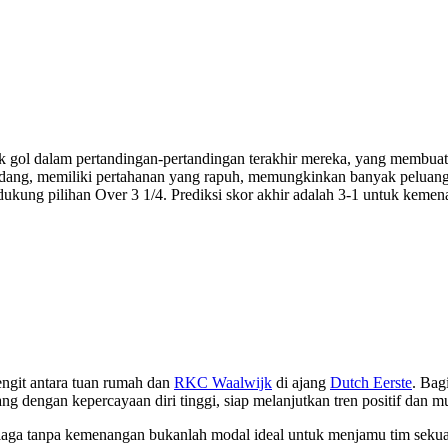
ak gol dalam pertandingan-pertandingan terakhir mereka, yang membu
kandang, memiliki pertahanan yang rapuh, memungkinkan banyak pelua
endukung pilihan Over 3 1/4. Prediksi skor akhir adalah 3-1 untuk ke
engit antara tuan rumah dan
RKC Waalwijk
di ajang
Dutch Eerste
. Bag
 dengan kepercayaan diri tinggi, siap melanjutkan tren positif dan m
a laga tanpa kemenangan bukanlah modal ideal untuk menjamu tim se