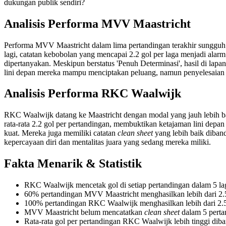
dukungan publik sendiri?
Analisis Performa MVV Maastricht
Performa MVV Maastricht dalam lima pertandingan terakhir sungguh 
lagi, catatan kebobolan yang mencapai 2.2 gol per laga menjadi alarm
dipertanyakan. Meskipun berstatus 'Penuh Determinasi', hasil di l
lini depan mereka mampu menciptakan peluang, namun penyelesaian a
Analisis Performa RKC Waalwijk
RKC Waalwijk datang ke Maastricht dengan modal yang jauh lebih ba
rata-rata 2.2 gol per pertandingan, membuktikan ketajaman lini de
kuat. Mereka juga memiliki catatan
clean sheet
yang lebih baik diban
kepercayaan diri dan mentalitas juara yang sedang mereka miliki.
Fakta Menarik & Statistik
RKC Waalwijk mencetak gol di setiap pertandingan dalam 5 lag
60% pertandingan MVV Maastricht menghasilkan lebih dari 2.5
100% pertandingan RKC Waalwijk menghasilkan lebih dari 2.5
MVV Maastricht belum mencatatkan
clean sheet
dalam 5 pertan
Rata-rata gol per pertandingan RKC Waalwijk lebih tinggi di