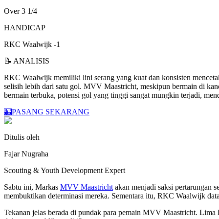
Over 3 1/4
HANDICAP
RKC Waalwijk -1
📝 ANALISIS
RKC Waalwijk memiliki lini serang yang kuat dan konsisten mencet
selisih lebih dari satu gol. MVV Maastricht, meskipun bermain di 
bermain terbuka, potensi gol yang tinggi sangat mungkin terjadi, m
🎰
PASANG SEKARANG
Ditulis oleh
Fajar Nugraha
Scouting & Youth Development Expert
Sabtu ini, Markas
MVV Maastricht
akan menjadi saksi pertarungan s
membuktikan determinasi mereka. Sementara itu, RKC Waalwijk datang
Tekanan jelas berada di pundak para pemain MVV Maastricht. Lim