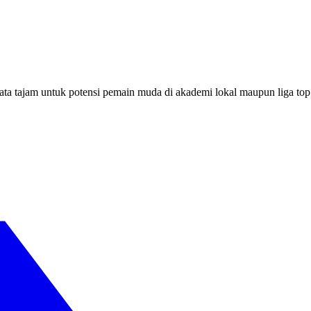
mata tajam untuk potensi pemain muda di akademi lokal maupun liga 