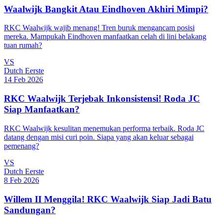
Waalwijk Bangkit Atau Eindhoven Akhiri Mimpi?
RKC Waalwijk wajib menang! Tren buruk mengancam posisi
mereka. Mampukah Eindhoven manfaatkan celah di lini belakang
tuan rumah?
VS
Dutch Eerste
14 Feb 2026
RKC Waalwijk Terjebak Inkonsistensi! Roda JC
Siap Manfaatkan?
RKC Waalwijk kesulitan menemukan performa terbaik. Roda JC
datang dengan misi curi poin. Siapa yang akan keluar sebagai
pemenang?
VS
Dutch Eerste
8 Feb 2026
Willem II Menggila! RKC Waalwijk Siap Jadi Batu
Sandungan?