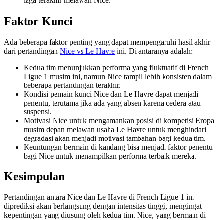
laga terakhir melawan Nice.
Faktor Kunci
Ada beberapa faktor penting yang dapat mempengaruhi hasil akhir
dari pertandingan
Nice vs Le Havre
ini. Di antaranya adalah:
Kedua tim menunjukkan performa yang fluktuatif di French
Ligue 1 musim ini, namun Nice tampil lebih konsisten dalam
beberapa pertandingan terakhir.
Kondisi pemain kunci Nice dan Le Havre dapat menjadi
penentu, terutama jika ada yang absen karena cedera atau
suspensi.
Motivasi Nice untuk mengamankan posisi di kompetisi Eropa
musim depan melawan usaha Le Havre untuk menghindari
degradasi akan menjadi motivasi tambahan bagi kedua tim.
Keuntungan bermain di kandang bisa menjadi faktor penentu
bagi Nice untuk menampilkan performa terbaik mereka.
Kesimpulan
Pertandingan antara Nice dan Le Havre di French Ligue 1 ini
diprediksi akan berlangsung dengan intensitas tinggi, mengingat
kepentingan yang diusung oleh kedua tim. Nice, yang bermain di