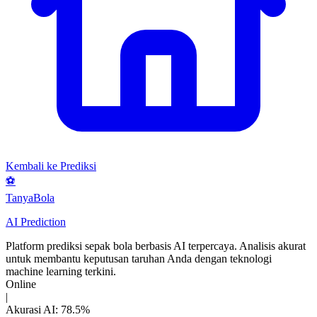
Kembali ke Prediksi
⚽
Tanya
Bola
AI Prediction
Platform prediksi sepak bola berbasis AI terpercaya. Analisis akurat
untuk membantu keputusan taruhan Anda dengan teknologi
machine learning terkini.
Online
|
Akurasi AI: 78.5%