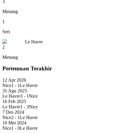
3
Menang
1
Seri
Le Havre
2
Menang
Pertemuan Terakhir
12 Apr 2026
Nice
1
-
1
Le Havre
31 Agu 2025
Le Havre
3
-
1
Nice
16 Feb 2025
Le Havre
1
-
3
Nice
7 Des 2024
Nice
2
-
1
Le Havre
10 Mei 2024
Nice
1
-
0
Le Havre