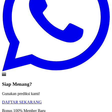
🎰
Siap Menang?
Gunakan prediksi kami!
DAFTAR SEKARANG
Bonus 100% Member Baru