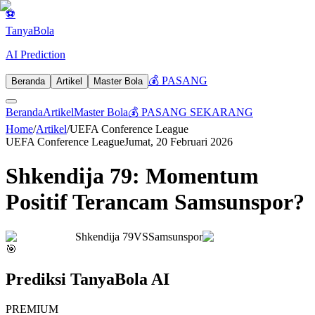
⚽
Tanya
Bola
AI Prediction
💰 PASANG
Beranda
Artikel
Master Bola
Beranda
Artikel
Master Bola
💰 PASANG SEKARANG
Home
/
Artikel
/
UEFA Conference League
UEFA Conference League
Jumat, 20 Februari 2026
Shkendija 79: Momentum
Positif Terancam Samsunspor?
Shkendija 79
VS
Samsunspor
🎯
Prediksi TanyaBola AI
PREMIUM