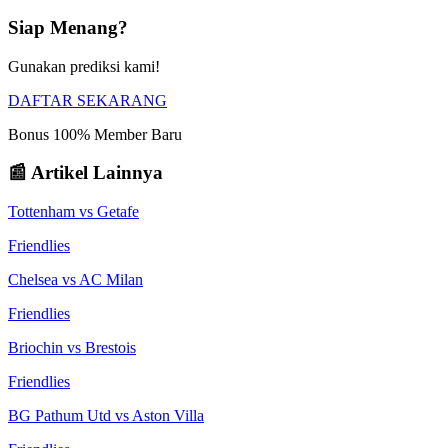
Siap Menang?
Gunakan prediksi kami!
DAFTAR SEKARANG
Bonus 100% Member Baru
📰 Artikel Lainnya
Tottenham
vs
Getafe
Friendlies
Chelsea
vs
AC Milan
Friendlies
Briochin
vs
Brestois
Friendlies
BG Pathum Utd
vs
Aston Villa