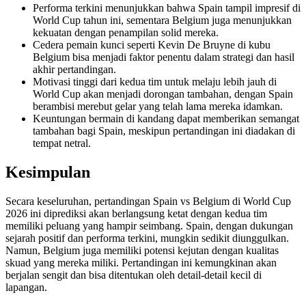
Performa terkini menunjukkan bahwa Spain tampil impresif di
World Cup tahun ini, sementara Belgium juga menunjukkan
kekuatan dengan penampilan solid mereka.
Cedera pemain kunci seperti Kevin De Bruyne di kubu
Belgium bisa menjadi faktor penentu dalam strategi dan hasil
akhir pertandingan.
Motivasi tinggi dari kedua tim untuk melaju lebih jauh di
World Cup akan menjadi dorongan tambahan, dengan Spain
berambisi merebut gelar yang telah lama mereka idamkan.
Keuntungan bermain di kandang dapat memberikan semangat
tambahan bagi Spain, meskipun pertandingan ini diadakan di
tempat netral.
Kesimpulan
Secara keseluruhan, pertandingan Spain vs Belgium di World Cup
2026 ini diprediksi akan berlangsung ketat dengan kedua tim
memiliki peluang yang hampir seimbang. Spain, dengan dukungan
sejarah positif dan performa terkini, mungkin sedikit diunggulkan.
Namun, Belgium juga memiliki potensi kejutan dengan kualitas
skuad yang mereka miliki. Pertandingan ini kemungkinan akan
berjalan sengit dan bisa ditentukan oleh detail-detail kecil di
lapangan.