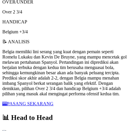
OVER/UNDER
Over 2 3/4
HANDICAP
Belgium +3/4
📝 ANALISIS
Belgia memiliki lini serang yang kuat dengan pemain seperti
Romelu Lukaku dan Kevin De Bruyne, yang mampu mencetak gol
melawan pertahanan Spanyol. Pertandingan ini diprediksi akan
berjalan terbuka dengan kedua tim berusaha menguasai bola,
sehingga kemungkinan besar akan ada banyak peluang tercipta.
Prediksi skor akhir adalah 2-2, dengan Belgia mampu menahan
imbang Spanyol berkat serangan balik yang efektif. Dengan
demikian, pilihan Over 2 3/4 dan handicap Belgium +3/4 adalah
pilihan yang masuk akal mengingat performa ofensif kedua tim.
🎰
PASANG SEKARANG
📊
Head to Head