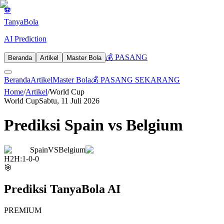
⚽
Tanya
Bola
AI Prediction
💰 PASANG
Beranda
Artikel
Master Bola
Beranda
Artikel
Master Bola
💰 PASANG SEKARANG
Home
/
Artikel
/
World Cup
World Cup
Sabtu, 11 Juli 2026
Prediksi Spain vs Belgium
Spain
VS
Belgium
H2H:
1
-
0
-
0
🎯
Prediksi TanyaBola AI
PREMIUM