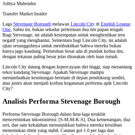
Aditya Mahendra
Transfer Market Insider
Laga
Stevenage Borough
melawan
Lincoln City
di
English League
One
, Sabtu ini, bukan sekadar pertemuan dua tim papan tengah.
Bagi Stevenage, ini adalah kesempatan untuk menghentikan tren
negatif yang menghantui. Sementara bagi Lincoln City, ini adalah
ujian sesungguhnya untuk membuktikan bahwa mereka bukan
hanya jago kandang. Pertaruhan besar ada di pundak kedua tim,
dengan tekanan paling besar jelas dirasakan oleh tuan rumah.
Lincoln City datang dengan kepercayaan diri tinggi, siap menantang
rekor kandang Stevenage. Apakah Stevenage mampu
memanfaatkan keuntungan bermain di depan pendukung sendiri,
atau justru akan menjadi korban keganasan performa apik Lincoln
City?
Analisis Performa Stevenage Borough
Performa Stevenage Borough dalam lima laga terakhir
mencerminkan inkonsistensi: [S-M-M-K-S]. Dua kemenangan, dua
seri, dan satu kekalahan menunjukkan bahwa mereka kesulitan
menemukan ritme yang stabil. Catatan gol 1.0 per laga dan