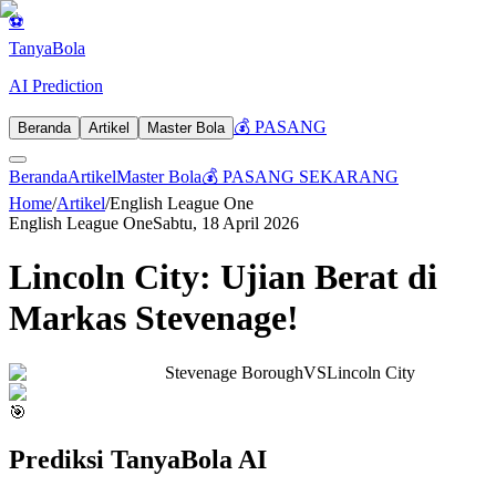
⚽
Tanya
Bola
AI Prediction
💰 PASANG
Beranda
Artikel
Master Bola
Beranda
Artikel
Master Bola
💰 PASANG SEKARANG
Home
/
Artikel
/
English League One
English League One
Sabtu, 18 April 2026
Lincoln City: Ujian Berat di
Markas Stevenage!
Stevenage Borough
VS
Lincoln City
🎯
Prediksi TanyaBola AI