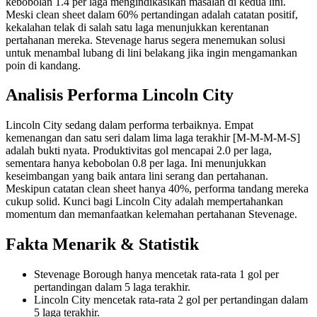
kebobolan 1.4 per laga mengindikasikan masalah di kedua lini.
Meski clean sheet dalam 60% pertandingan adalah catatan positif,
kekalahan telak di salah satu laga menunjukkan kerentanan
pertahanan mereka. Stevenage harus segera menemukan solusi
untuk menambal lubang di lini belakang jika ingin mengamankan
poin di kandang.
Analisis Performa Lincoln City
Lincoln City sedang dalam performa terbaiknya. Empat
kemenangan dan satu seri dalam lima laga terakhir [M-M-M-M-S]
adalah bukti nyata. Produktivitas gol mencapai 2.0 per laga,
sementara hanya kebobolan 0.8 per laga. Ini menunjukkan
keseimbangan yang baik antara lini serang dan pertahanan.
Meskipun catatan clean sheet hanya 40%, performa tandang mereka
cukup solid. Kunci bagi Lincoln City adalah mempertahankan
momentum dan memanfaatkan kelemahan pertahanan Stevenage.
Fakta Menarik & Statistik
Stevenage Borough hanya mencetak rata-rata 1 gol per
pertandingan dalam 5 laga terakhir.
Lincoln City mencetak rata-rata 2 gol per pertandingan dalam
5 laga terakhir.