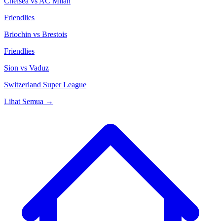
Chelsea
vs
AC Milan
Friendlies
Briochin
vs
Brestois
Friendlies
Sion
vs
Vaduz
Switzerland Super League
Lihat Semua →