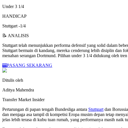
Under 3 1/4
HANDICAP
Stuttgart -1/4
📝 ANALISIS
Stuttgart telah menunjukkan performa defensif yang solid dalam beb
Stuttgart bermain di kandang, mereka cenderung lebih disiplin dan fo
menahan serangan Dortmund. Pilihan under 3 1/4 didukung oleh tren p
🎰
PASANG SEKARANG
Ditulis oleh
Aditya Mahendra
Transfer Market Insider
Pertarungan di papan tengah Bundesliga antara
Stuttgart
dan Borussi
dan menjaga asa tampil di kompetisi Eropa musim depan tetap menyal
jelas lebih terasa di kubu tuan rumah, yang performanya masih naik t