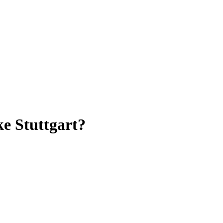
 Stuttgart?