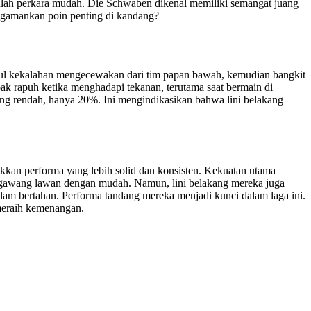
nlah perkara mudah. Die Schwaben dikenal memiliki semangat juang
ngamankan poin penting di kandang?
usul kekalahan mengecewakan dari tim papan bawah, kemudian bangkit
pak rapuh ketika menghadapi tekanan, terutama saat bermain di
lang rendah, hanya 20%. Ini mengindikasikan bahwa lini belakang
kkan performa yang lebih solid dan konsisten. Kekuatan utama
 gawang lawan dengan mudah. Namun, lini belakang mereka juga
lam bertahan. Performa tandang mereka menjadi kunci dalam laga ini.
meraih kemenangan.