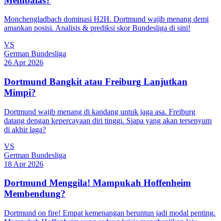
Membalas?
Monchengladbach dominasi H2H. Dortmund wajib menang demi
amankan posisi. Analisis & prediksi skor Bundesliga di sini!
VS
German Bundesliga
26 Apr 2026
Dortmund Bangkit atau Freiburg Lanjutkan
Mimpi?
Dortmund wajib menang di kandang untuk jaga asa. Freiburg
datang dengan kepercayaan diri tinggi. Siapa yang akan tersenyum
di akhir laga?
VS
German Bundesliga
18 Apr 2026
Dortmund Menggila! Mampukah Hoffenheim
Membendung?
Dortmund on fire! Empat kemenangan beruntun jadi modal penting.