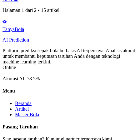
Halaman
1
dari
2
•
15
artikel
⚽
Tanya
Bola
AI Prediction
Platform prediksi sepak bola berbasis AI terpercaya. Analisis akurat
untuk membantu keputusan taruhan Anda dengan teknologi
machine learning terkini.
Online
|
Akurasi AI: 78.5%
Menu
Beranda
Artikel
Master Bola
Pasang Taruhan
Siap pasang taruhan? Kunjungi partner terpercaya kami.