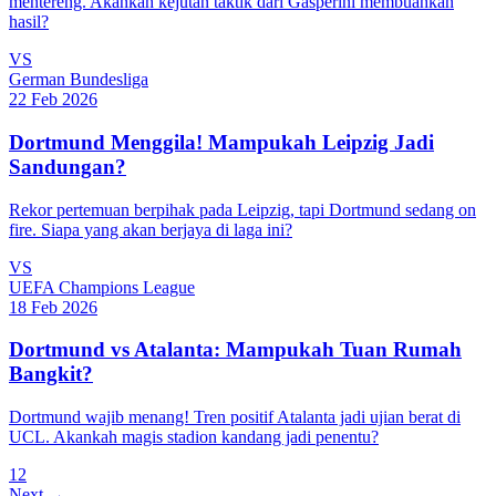
mentereng. Akankah kejutan taktik dari Gasperini membuahkan
hasil?
VS
German Bundesliga
22 Feb 2026
Dortmund Menggila! Mampukah Leipzig Jadi
Sandungan?
Rekor pertemuan berpihak pada Leipzig, tapi Dortmund sedang on
fire. Siapa yang akan berjaya di laga ini?
VS
UEFA Champions League
18 Feb 2026
Dortmund vs Atalanta: Mampukah Tuan Rumah
Bangkit?
Dortmund wajib menang! Tren positif Atalanta jadi ujian berat di
UCL. Akankah magis stadion kandang jadi penentu?
1
2
Next →