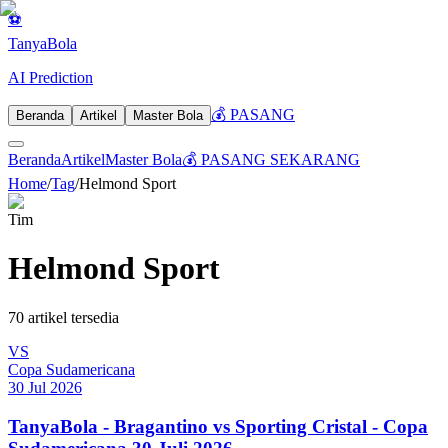
⚽
Tanya
Bola
AI Prediction
💰 PASANG
Beranda
Artikel
Master Bola
Beranda
Artikel
Master Bola
💰 PASANG SEKARANG
Home
/
Tag
/
Helmond Sport
Tim
Helmond Sport
70
artikel tersedia
VS
Copa Sudamericana
30 Jul 2026
TanyaBola - Bragantino vs Sporting Cristal - Copa