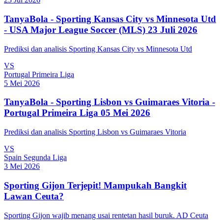
TanyaBola - Sporting Kansas City vs Minnesota Utd
- USA Major League Soccer (MLS) 23 Juli 2026
Prediksi dan analisis Sporting Kansas City vs Minnesota Utd
VS
Portugal Primeira Liga
5 Mei 2026
TanyaBola - Sporting Lisbon vs Guimaraes Vitoria -
Portugal Primeira Liga 05 Mei 2026
Prediksi dan analisis Sporting Lisbon vs Guimaraes Vitoria
VS
Spain Segunda Liga
3 Mei 2026
Sporting Gijon Terjepit! Mampukah Bangkit
Lawan Ceuta?
Sporting Gijon wajib menang usai rentetan hasil buruk. AD Ceuta