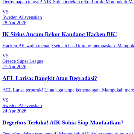
Derby papan tengah! AIK Solna tertekan rekor buruk. Mampukah 
VS
Sweden Allsvenskan
28 Apr 2026
IK Sirius Ancam Rekor Kandang Hacken BK!
Hacken BK wajib menang setelah hasil kurang memuaskan. Mampukah
VS
Greece Super League
27 Apr 2026
AEL Larisa: Bangkit Atau Degradasi?
AEL Larisa terpuruk! Lima laga tanpa kemenangan. Mampukah merek
VS
Sweden Allsvenskan
24 Apr 2026
Degerfors Terluka! AIK Solna Siap Manfaatkan?
Degerfors dalam tren negatif! Mampukah AIK Solna mencuri poin di