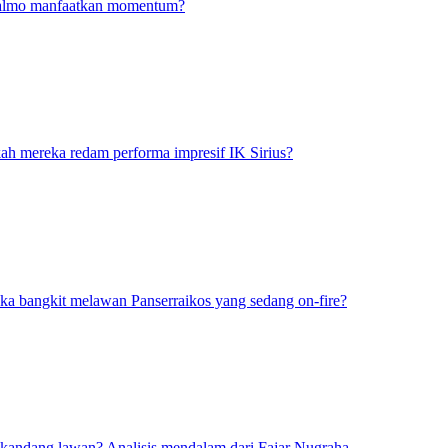
Malmo manfaatkan momentum?
 mereka redam performa impresif IK Sirius?
a bangkit melawan Panserraikos yang sedang on-fire?
 kandang lawan? Analisis mendalam dari Fajar Nugraha.