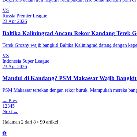
VS
Russia Premier League
23 Apr 2026
Baltika Kaliningrad Ancam Rekor Kandang Terek G
Terek Grozny wajib bangkit! Baltika Kaliningrad datang dengan keper
VS
Indonesia Super League
23 Apr 2026
Mandul di Kandang? PSM Makassar Wajib Bangkit
PSM Makassar tertekan dengan rekor buruk. Mampukah mereka bangk
← Prev
1
2
3
4
5
Next →
Halaman
2
dari
8
•
90
artikel
⚽