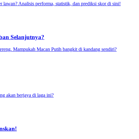
awan? Analisis performa, statistik, dan prediksi skor di sini!
ban Selanjutnya?
tereng. Mampukah Macan Putih bangkit di kandang sendiri?
ng akan berjaya di laga ini?
nskan!