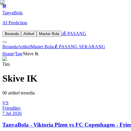
⚽
Tanya
Bola
AI Prediction
💰 PASANG
Beranda
Artikel
Master Bola
Beranda
Artikel
Master Bola
💰 PASANG SEKARANG
Home
/
Tag
/
Skive Ik
Tim
Skive IK
90
artikel tersedia
VS
Friendlies
7 Jul 2026
TanyaBola - Viktoria Plzen vs FC Copenhagen - Frien