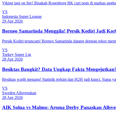
Viking lagi on fire! Bisakah Rosenborg BK curi poin di markas angker l
VS
Indonesia Super League
29 Apr 2026
Borneo Samarinda Menggila! Persik Kediri Jadi Kor
Persik Kediri terancam! Borneo Samarinda datang dengan rekor men
VS
Turkey Super Lig
28 Apr 2026
Besiktas Bangkit? Data Ungkap Fakta Mengejutkan!
Besiktas wajib menang! Statistik terkini dan H2H jadi kunci. Siapa ya
VS
Sweden Allsvenskan
28 Apr 2026
AIK Solna vs Malmo: Aroma Derby Panaskan Allsve