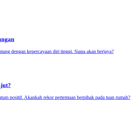
dungan
atang dengan kepercayaan diri tinggi. Siapa akan berjaya?
jut?
tum positif. Akankah rekor pertemuan berpihak pada tuan rumah?