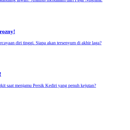
rozny!
cayaan diri tinggi. Siapa akan tersenyum di akhir laga?
!
it saat menjamu Persik Kediri yang penuh kejutan?