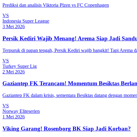
Prediksi dan analisis Viktoria Plzen vs FC Copenhagen
VS
Indonesia Super League
3 Mei 2026
Persik Kediri Wajib Menang! Arema Siap Jadi San
Terpuruk di papan tengah, Persik Kediri wajib bangkit! Tapi Arema d
VS
Turkey Super Lig
2 Mei 2026
Gaziantep FK Terancam! Momentum Besiktas Berlan
Gaziantep FK dalam krisis, sementara Besiktas datang dengan momen
VS
Norway Eliteserien
1 Mei 2026
Viking Garang! Rosenborg BK Siap Jadi Korban?