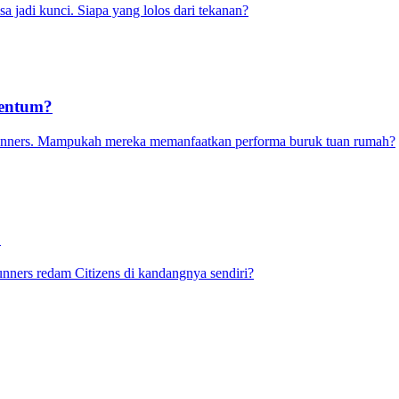
 jadi kunci. Siapa yang lolos dari tekanan?
mentum?
Gunners. Mampukah mereka memanfaatkan performa buruk tuan rumah?
!
nners redam Citizens di kandangnya sendiri?