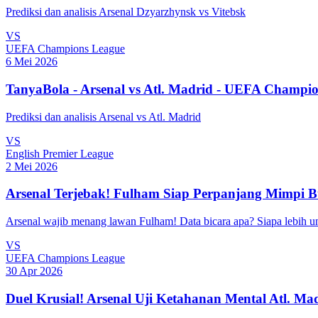
Prediksi dan analisis Arsenal Dzyarzhynsk vs Vitebsk
VS
UEFA Champions League
6 Mei 2026
TanyaBola - Arsenal vs Atl. Madrid - UEFA Champi
Prediksi dan analisis Arsenal vs Atl. Madrid
VS
English Premier League
2 Mei 2026
Arsenal Terjebak! Fulham Siap Perpanjang Mimpi 
Arsenal wajib menang lawan Fulham! Data bicara apa? Siapa lebih ung
VS
UEFA Champions League
30 Apr 2026
Duel Krusial! Arsenal Uji Ketahanan Mental Atl. Ma