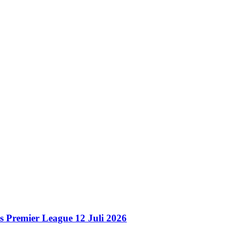
s Premier League 12 Juli 2026