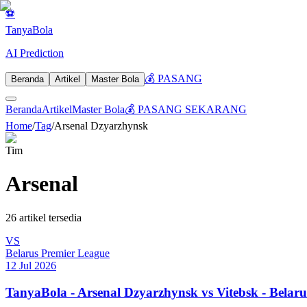
⚽
Tanya
Bola
AI Prediction
💰 PASANG
Beranda
Artikel
Master Bola
Beranda
Artikel
Master Bola
💰 PASANG SEKARANG
Home
/
Tag
/
Arsenal Dzyarzhynsk
Tim
Arsenal
26
artikel tersedia
VS
Belarus Premier League
12 Jul 2026
TanyaBola - Arsenal Dzyarzhynsk vs Vitebsk - Belaru