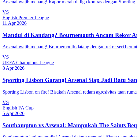
Arsenal wajib menang! Rapor merah di liga kontras dengan Sportin
VS
English Premier League
11 Apr 2026
Mandul di Kandang? Bournemouth Ancam Rekor Ar
Arsenal wajib menang! Bournemouth datang dengan rekor seri beruntu
VS
UEFA Champions League
8 Apr 2026
Sporting Lisbon Garang! Arsenal Siap Jadi Batu S
Sporting Lisbon on fire! Bisakah Arsenal redam agresivitas tuan rum
VS
English FA Cup
5 Apr 2026
Southampton vs Arsenal: Mampukah The Saints Ber
Southampton lagi menggila! Arsenal datang menguji. Siapa yang akan 