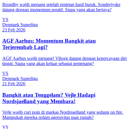
Brondby wajib menang setelah rentetan hasil buruk. Sonderjyske
datang dengan momentum positif. Siapa yang akan berjaya?
VS
Denmark Superliga
23 Feb 2026
AGF Aarhus: Momentum Bangkit atau
Terjerembab Lagi?
AGF Aarhus wajib menang! Viborg datang dengan kepercayaan diri
tinggi. Siapa yang akan keluar sebagai pemenang?
VS
Denmark Superliga
21 Feb 2026
Bangkit atau Tenggelam? Vejle Hadapi
Nordsjaelland yang Membara!
Vejle wajib curi poin di markas Nordsjaelland yang sedang on fire.
Mampukah mereka redam agresivitas tuan rumah?
VS