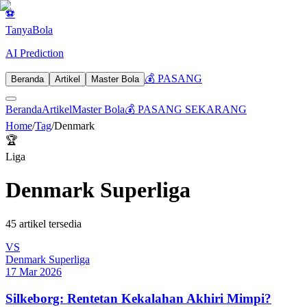
⚽
Tanya
Bola
AI Prediction
💰 PASANG
Beranda
Artikel
Master Bola
Beranda
Artikel
Master Bola
💰 PASANG SEKARANG
Home
/
Tag
/
Denmark
🏆
Liga
Denmark Superliga
45
artikel tersedia
VS
Denmark Superliga
17 Mar 2026
Silkeborg: Rentetan Kekalahan Akhiri Mimpi?