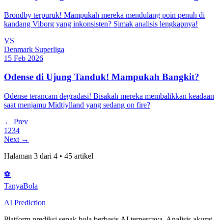
Brondby terpuruk! Mampukah mereka mendulang poin penuh di
kandang Viborg yang inkonsisten? Simak analisis lengkapnya!
VS
Denmark Superliga
15 Feb 2026
Odense di Ujung Tanduk! Mampukah Bangkit?
Odense terancam degradasi! Bisakah mereka membalikkan keadaan
saat menjamu Midtjylland yang sedang on fire?
← Prev
1
2
3
4
Next →
Halaman
3
dari
4
•
45
artikel
⚽
Tanya
Bola
AI Prediction
Platform prediksi sepak bola berbasis AI terpercaya. Analisis akurat