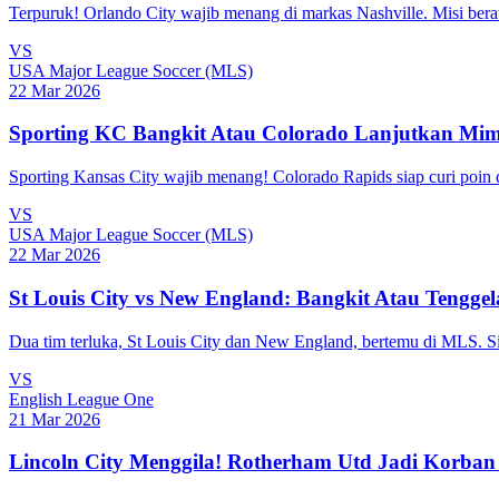
Terpuruk! Orlando City wajib menang di markas Nashville. Misi berat
VS
USA Major League Soccer (MLS)
22 Mar 2026
Sporting KC Bangkit Atau Colorado Lanjutkan Mi
Sporting Kansas City wajib menang! Colorado Rapids siap curi poin di
VS
USA Major League Soccer (MLS)
22 Mar 2026
St Louis City vs New England: Bangkit Atau Tengge
Dua tim terluka, St Louis City dan New England, bertemu di MLS. Sia
VS
English League One
21 Mar 2026
Lincoln City Menggila! Rotherham Utd Jadi Korban