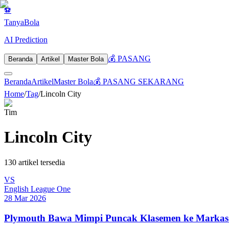
⚽
Tanya
Bola
AI Prediction
💰 PASANG
Beranda
Artikel
Master Bola
Beranda
Artikel
Master Bola
💰 PASANG SEKARANG
Home
/
Tag
/
Lincoln City
Tim
Lincoln City
130
artikel tersedia
VS
English League One
28 Mar 2026
Plymouth Bawa Mimpi Puncak Klasemen ke Markas