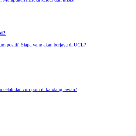
si?
m positif. Siapa yang akan berjaya di UCL?
 celah dan curi poin di kandang lawan?