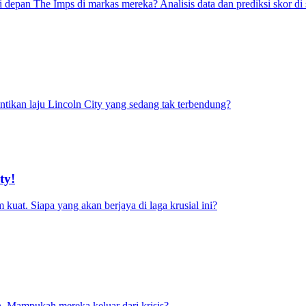
depan The Imps di markas mereka? Analisis data dan prediksi skor di s
tikan laju Lincoln City yang sedang tak terbendung?
ty!
at. Siapa yang akan berjaya di laga krusial ini?
n. Mampukah mereka keluar dari krisis?