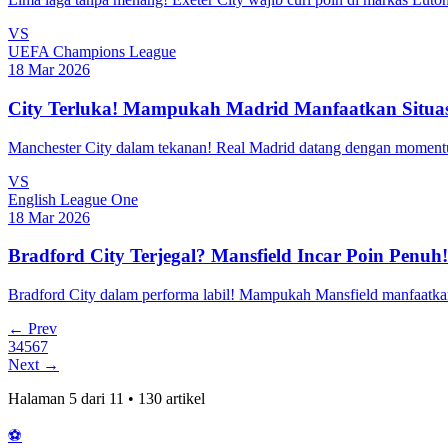
VS
UEFA Champions League
18 Mar 2026
City Terluka! Mampukah Madrid Manfaatkan Situa
Manchester City dalam tekanan! Real Madrid datang dengan momentu
VS
English League One
18 Mar 2026
Bradford City Terjegal? Mansfield Incar Poin Penuh!
Bradford City dalam performa labil! Mampukah Mansfield manfaatkan
← Prev
3
4
5
6
7
Next →
Halaman
5
dari
11
•
130
artikel
⚽