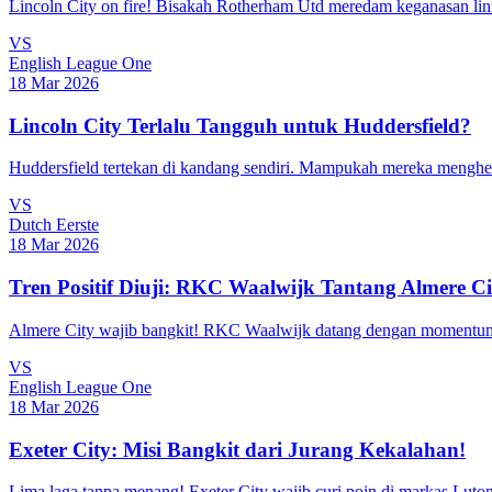
Lincoln City on fire! Bisakah Rotherham Utd meredam keganasan lini 
VS
English League One
18 Mar 2026
Lincoln City Terlalu Tangguh untuk Huddersfield?
Huddersfield tertekan di kandang sendiri. Mampukah mereka menghen
VS
Dutch Eerste
18 Mar 2026
Tren Positif Diuji: RKC Waalwijk Tantang Almere Ci
Almere City wajib bangkit! RKC Waalwijk datang dengan momentum ku
VS
English League One
18 Mar 2026
Exeter City: Misi Bangkit dari Jurang Kekalahan!
Lima laga tanpa menang! Exeter City wajib curi poin di markas Luto