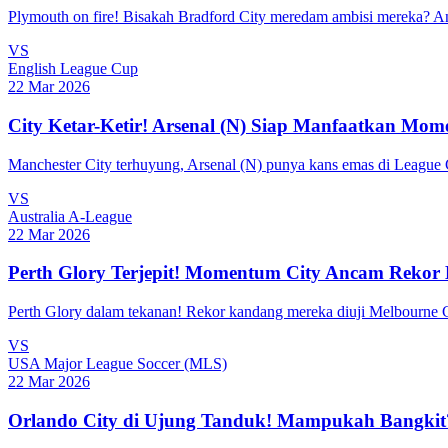
Plymouth on fire! Bisakah Bradford City meredam ambisi mereka? Ana
VS
English League Cup
22 Mar 2026
City Ketar-Ketir! Arsenal (N) Siap Manfaatkan Mo
Manchester City terhuyung, Arsenal (N) punya kans emas di League
VS
Australia A-League
22 Mar 2026
Perth Glory Terjepit! Momentum City Ancam Reko
Perth Glory dalam tekanan! Rekor kandang mereka diuji Melbourne 
VS
USA Major League Soccer (MLS)
22 Mar 2026
Orlando City di Ujung Tanduk! Mampukah Bangkit