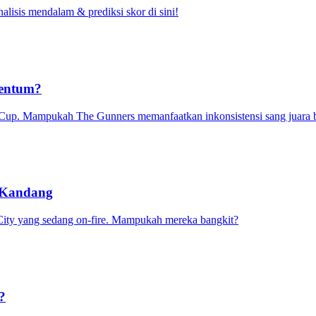
lisis mendalam & prediksi skor di sini!
mentum?
 Cup. Mampukah The Gunners memanfaatkan inkonsistensi sang juara 
r Kandang
City yang sedang on-fire. Mampukah mereka bangkit?
?