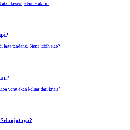
 atau kesempatan terakhir?
mpi?
 laga tandang. Siapa lebih siap?
lam?
pa yang akan keluar dari krisis?
 Selanjutnya?