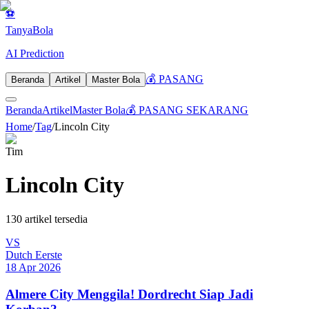
⚽
Tanya
Bola
AI Prediction
💰 PASANG
Beranda
Artikel
Master Bola
Beranda
Artikel
Master Bola
💰 PASANG SEKARANG
Home
/
Tag
/
Lincoln City
Tim
Lincoln City
130
artikel tersedia
VS
Dutch Eerste
18 Apr 2026
Almere City Menggila! Dordrecht Siap Jadi