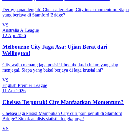
Derby papan tengah! Chelsea tertekan, City incar momentum. Siapa
yang berjaya di Stamford Bridge?
VS
Australia A-League
12 Apr 2026
Melbourne City Jaga Asa: Ujian Berat dari
Wellington!
City wajib menang jaga posisi! Phoenix, kuda hitam yang siap
menjegal. Siapa yang bakal berjaya di laga krusial ini?
VS
English Premier League
11 Apr 2026
Chelsea Terpuruk! City Manfaatkan Momentum?
Chelsea lagi krisis! Mampukah City curi poin penuh di Stamford
Bridge? Simak analisis statistik lengkapnya!
VS