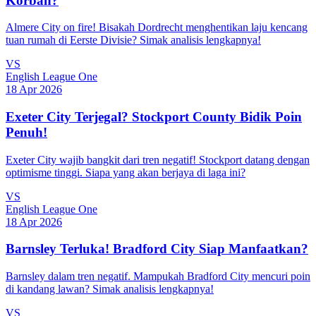
Korban?
Almere City on fire! Bisakah Dordrecht menghentikan laju kencang
tuan rumah di Eerste Divisie? Simak analisis lengkapnya!
VS
English League One
18 Apr 2026
Exeter City Terjegal? Stockport County Bidik Poin
Penuh!
Exeter City wajib bangkit dari tren negatif! Stockport datang dengan
optimisme tinggi. Siapa yang akan berjaya di laga ini?
VS
English League One
18 Apr 2026
Barnsley Terluka! Bradford City Siap Manfaatkan?
Barnsley dalam tren negatif. Mampukah Bradford City mencuri poin
di kandang lawan? Simak analisis lengkapnya!
VS