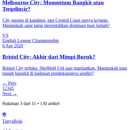
Melbourne City: Momentum Bangkit atau
Tergelincir?
City garang di kandang, tapi Central Coast punya kejutan.
Mampukah sang tamu meruntuhkan dominasi tuan rumah?
VS
English League Championship
6 Apr 2026
Bristol City: Akhir dari Mimpi Buruk?
Bristol City terluka. Sheffield Utd siap manfaatkan. Mampukah tuan
rumah bangkit di hadapan pendukungnya sendiri?
← Prev
1
2
3
4
5
Next →
Halaman
3
dari
11
•
130
artikel
⚽
Tanya
Bola